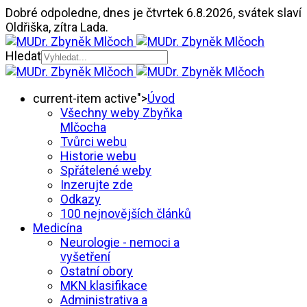
Dobré odpoledne,
dnes je
čtvrtek 6.8.2026
,
svátek slaví
Oldřiška
, zítra
Lada.
Hledat
current-item active">
Úvod
Všechny weby Zbyňka
Mlčocha
Tvůrci webu
Historie webu
Spřátelené weby
Inzerujte zde
Odkazy
100 nejnovějších článků
Medicína
Neurologie - nemoci a
vyšetření
Ostatní obory
MKN klasifikace
Administrativa a