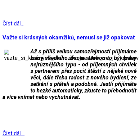
___
Číst dál...
Važte si krásných okamžiků, nemusí se již opakovat
Až s příliš velkou samozřejmostí přijímáme
krásy všedního života. Mohou to být krásy
nejrůznějšího typu - od příjemných chvilek
s partnerem přes pocit štěstí z nějaké nově
věci, dále třeba radost z nového bydlení, ze
setkání s přáteli a podobně. Jestli přijímáte
to hezké automaticky, zkuste to přehodnotit
a více vnímat nebo vychutnávat.
___
___
Číst dál...