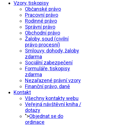
Vzory, tiskopisy
Občanské právo
Pracovní právo
Rodinné právo
Správní právo
Obchodní právo
Žaloby, soud (civilní
právo procesní)
Smlouvy, dohody, žaloby
zdarma
Sociální zabezpečení
Formuláře, tiskopisy
zdarma
Nezařazené právní vzory
Finanční právo, daně
Kontakt
Všechny kontakty webu
Veřejná návštěvní kniha /
dotazy
">
Objednat se do
ordinace