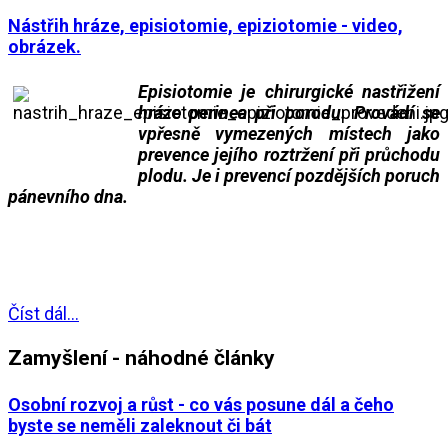
Nástřih hráze, episiotomie, epiziotomie - video,
obrázek.
Episiotomie je chirurgické nastřižení
hráze perinea při porodu. Provádí se
vpřesně vymezených místech jako
prevence jejího roztržení při průchodu
plodu. Je i prevencí pozdějších poruch
pánevního dna.
___
___
Číst dál...
Zamyšlení - náhodné články
Osobní rozvoj a růst - co vás posune dál a čeho
byste se neměli zaleknout či bát