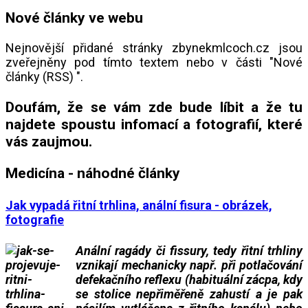
Nové články ve webu
Nejnovější přidané stránky zbynekmlcoch.cz jsou
zveřejněny pod tímto textem nebo v části "Nové
články (RSS) ".
Doufám, že se vám zde bude líbit a že tu
najdete spoustu infomací a fotografií, které
vás zaujmou.
Medicína - náhodné články
Jak vypadá řitní trhlina, anální fisura - obrázek,
fotografie
Anální ragády či fissury, tedy řitní trhliny
vznikají mechanicky např. při potlačování
defekačního reflexu (habituální zácpa, kdy
se stolice nepřiměřeně zahustí a je pak