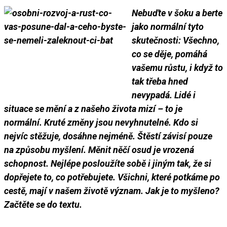
Nebuďte v šoku a berte
jako normální tyto
skutečnosti: Všechno,
co se děje, pomáhá
vašemu růstu, i když to
tak třeba hned
nevypadá.
Lidé i
situace se mění a z našeho života mizí – to je
normální.
Kruté změny jsou nevyhnutelné.
Kdo si
nejvíc stěžuje, dosáhne nejméně.
Štěstí závisí pouze
na způsobu myšlení.
Měnit něčí osud je vrozená
schopnost.
Nejlépe posloužíte sobě i jiným tak, že si
dopřejete to, co potřebujete.
Všichni, které potkáme po
cestě, mají v našem životě význam. Jak je to myšleno?
Začtěte se do textu.
___