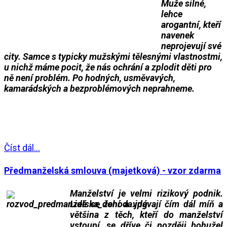
Muže silné,
lehce
arogantní, kteří
navenek
neprojevují své
city. Samce s typicky mužskými tělesnými vlastnostmi,
u nichž máme pocit, že nás ochrání a zplodit děti pro
ně není problém. Po hodných, usměvavých,
kamarádských a bezproblémových neprahneme.
___
___
Číst dál...
Předmanželská smlouva (majetková) - vzor zdarma
Manželství je velmi rizikový podnik.
Lidé se žení a vdávají čím dál míň a
většina z těch, kteří do manželství
vstoupí, se dříve či později bohužel