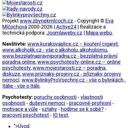
Projekt
www.zbynekmlcoch.cz
- Copyright ©
Eva
Mlčochová
2000-2026 |
Active24
| Realizace a
technická podpora:
Joomlaweby.cz
|
Mapa webu
.
Navštivte:
www.kurakovaplice.cz – kouření cigaret
,
www.alkoholik.cz - vše o alkoholu, alkoholismu
,
www.bezplatnapravniporadna.cz - bezplatná právní
poradna online
,
www.psychotesty-online.cz – online
psychotesty
,
www.mojestarosti.cz – poradna,
diskuze
,
www.priznaky-projevy.cz - příznaky, projevy
nemocí
.
www.BylinkyProVsechny.cz - vše o bylinkách
.,
Itálie - vše o Itálii
.
Psychotesty:
poruchy osobnosti
-
vlastnosti
osobnosti
-
duševní nemoci
-
pracovně-profesní
-
motivace a vůle
-
vztahy
-
hodíme se k sobě?
-
pracovní psychotest
-
IQ test
.
">
Úvod