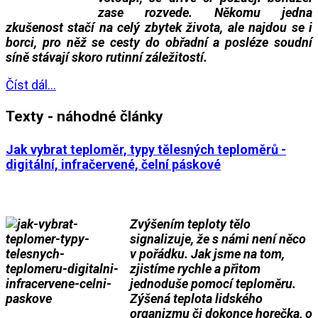
zase rozvede. Někomu jedna
zkušenost stačí na celý zbytek života, ale najdou se i
borci, pro něž se cesty do obřadní a posléze soudní
síně stávají skoro rutinní záležitostí.
Číst dál...
Texty - náhodné články
Jak vybrat teploměr, typy tělesných teploměrů -
digitální, infračervené, čelní páskové
Zvýšením teploty tělo
signalizuje, že s námi není něco
v pořádku. Jak jsme na tom,
zjistíme rychle a přitom
jednoduše pomocí teploměru.
Zýšená teplota lidského
organizmu či dokonce horečka, o