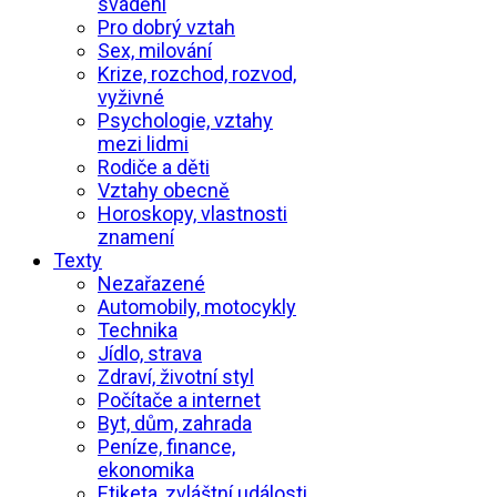
svádění
Pro dobrý vztah
Sex, milování
Krize, rozchod, rozvod,
vyživné
Psychologie, vztahy
mezi lidmi
Rodiče a děti
Vztahy obecně
Horoskopy, vlastnosti
znamení
Texty
Nezařazené
Automobily, motocykly
Technika
Jídlo, strava
Zdraví, životní styl
Počítače a internet
Byt, dům, zahrada
Peníze, finance,
ekonomika
Etiketa, zvláštní události