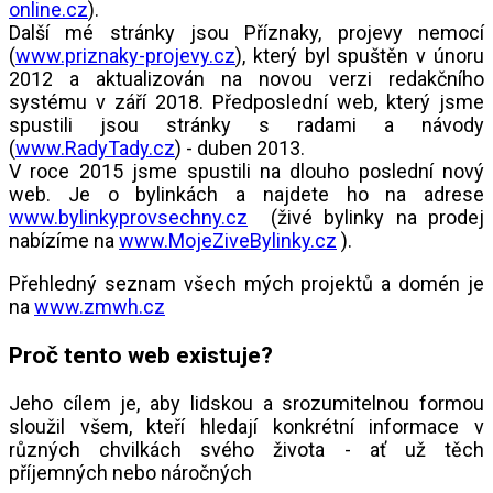
online.cz
).
Další mé stránky jsou Příznaky, projevy nemocí
(
www.priznaky-projevy.cz
), který byl spuštěn v únoru
2012 a aktualizován na novou verzi redakčního
systému v září 2018. Předposlední web, který jsme
spustili jsou stránky s radami a návody
(
www.RadyTady.cz
) - duben 2013.
V roce 2015 jsme spustili na dlouho poslední nový
web. Je o bylinkách a najdete ho na adrese
www.bylinkyprovsechny.cz
(živé bylinky na prodej
nabízíme na
www.MojeZiveBylinky.cz
).
Přehledný seznam všech mých projektů a domén je
na
www.zmwh.cz
Proč tento web existuje?
Jeho cílem je, aby lidskou a srozumitelnou formou
sloužil všem, kteří hledají konkrétní informace v
různých chvilkách svého života - ať už těch
příjemných nebo náročných