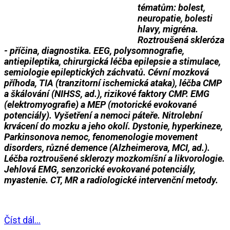
tématům: bolest,
neuropatie, bolesti
hlavy, migréna.
Roztroušená skleróza
- příčina, diagnostika. EEG, polysomnografie,
antiepileptika, chirurgická léčba epilepsie a stimulace,
semiologie epileptických záchvatů. Cévní mozková
příhoda, TIA (tranzitorní ischemická ataka), léčba CMP
a škálování (NIHSS, ad.), rizikové faktory CMP. EMG
(elektromyografie) a MEP (motorické evokované
potenciály). Vyšetření a nemoci páteře. Nitrolební
krvácení do mozku a jeho okolí. Dystonie, hyperkineze,
Parkinsonova nemoc, fenomenologie movement
disorders, různé demence (Alzheimerova, MCI, ad.).
Léčba roztroušené sklerozy mozkomíšní a likvorologie.
Jehlová EMG, senzorické evokované potenciály,
myastenie. CT, MR a radiologické intervenční metody.
Číst dál...