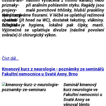
násilím vytláčena z řitního kanálu) nebo
při análním pohlavním styku. Ragády jsou
malé povrchové trhlinky, hlubší praskliny
tkání nazýváme fisurami. V léčbě se uplatňují režimová
opatření (jít hned na WC), dostatek tekutiny, vlákniny.
Důležitá je hygiena, lokálně pak čípky, masti.
Výjimečně se uplatňuje divulze (násilné povolení
svěrače) či chirurgický výkon.
___
___
Číst dál...
Kmenový kurz z neurologie - poznámky ze seminářů
Fakultní nemocnice u Svaté Anny, Brno
Seminář kmenový
kurz neurologie ve
Fakultní nemocnici u
Svaté Anny se
věnoval těmto