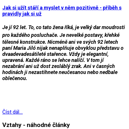
Jak si užít stáří a myslet v něm pozitivně - příběh s
pravidly jak si už
Je jí 92 let. To, co tato žena říká, je velký dar moudrosti
pro každého posluchače.
Je nevelké postavy, křehké
tělesné konstrukce. Nicméně ani ve svých 92 letech
paní Maria Jiló nijak nenaplňuje obvyklou představu o
dvaadevadesátileté stařence. Vždy je elegantní,
upravená. Každé ráno se lehce nalíčí. V tom jí
nezabrání ani už dost zesláblý zrak. Ani v časných
hodinách ji nezastihnete neučesanou nebo nedbale
oblečenou.
___
___
Číst dál...
Vztahy - náhodné články