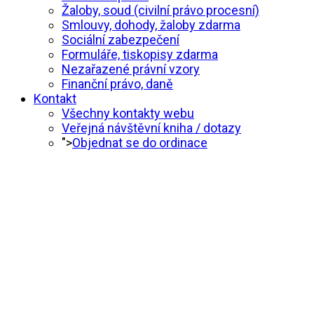
Žaloby, soud (civilní právo procesní)
Smlouvy, dohody, žaloby zdarma
Sociální zabezpečení
Formuláře, tiskopisy zdarma
Nezařazené právní vzory
Finanční právo, daně
Kontakt
Všechny kontakty webu
Veřejná návštěvní kniha / dotazy
">
Objednat se do ordinace