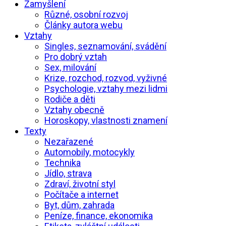
Zamyšlení
Různé, osobní rozvoj
Články autora webu
Vztahy
Singles, seznamování, svádění
Pro dobrý vztah
Sex, milování
Krize, rozchod, rozvod, vyživné
Psychologie, vztahy mezi lidmi
Rodiče a děti
Vztahy obecně
Horoskopy, vlastnosti znamení
Texty
Nezařazené
Automobily, motocykly
Technika
Jídlo, strava
Zdraví, životní styl
Počítače a internet
Byt, dům, zahrada
Peníze, finance, ekonomika