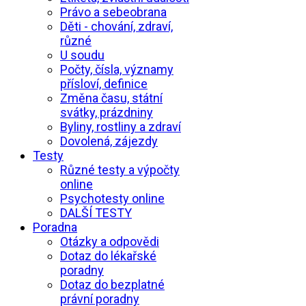
Právo a sebeobrana
Děti - chování, zdraví,
různé
U soudu
Počty, čísla, významy
přísloví, definice
Změna času, státní
svátky, prázdniny
Byliny, rostliny a zdraví
Dovolená, zájezdy
Testy
Různé testy a výpočty
online
Psychotesty online
DALŠÍ TESTY
Poradna
Otázky a odpovědi
Dotaz do lékařské
poradny
Dotaz do bezplatné
právní poradny