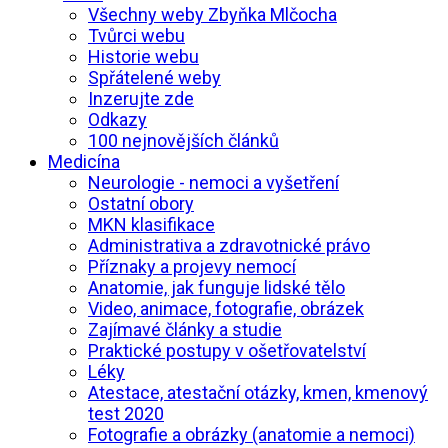
Všechny weby Zbyňka Mlčocha
Tvůrci webu
Historie webu
Spřátelené weby
Inzerujte zde
Odkazy
100 nejnovějších článků
Medicína
Neurologie - nemoci a vyšetření
Ostatní obory
MKN klasifikace
Administrativa a zdravotnické právo
Příznaky a projevy nemocí
Anatomie, jak funguje lidské tělo
Video, animace, fotografie, obrázek
Zajímavé články a studie
Praktické postupy v ošetřovatelství
Léky
Atestace, atestační otázky, kmen, kmenový
test 2020
Fotografie a obrázky (anatomie a nemoci)