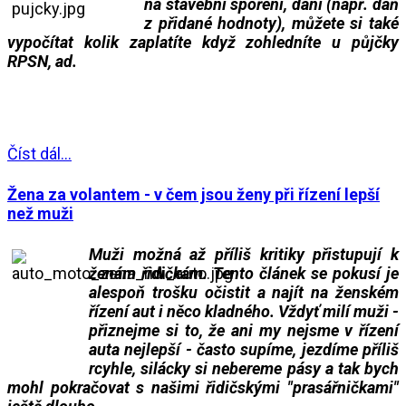
na stavební spoření, daní (např. daň
z přidané hodnoty), můžete si také
vypočítat kolik zaplatíte když zohledníte u půjčky
RPSN, ad.
___
___
___
Číst dál...
Žena za volantem - v čem jsou ženy při řízení lepší
než muži
Muži možná až příliš kritiky přistupují k
ženám řidičkám. Tento článek se pokusí je
alespoň trošku očistit a najít na ženském
řízení aut i něco kladného. Vždyť milí muži -
přiznejme si to, že ani my nejsme v řízení
auta nejlepší - často supíme, jezdíme příliš
rcyhle, silácky si nebereme pásy a tak bych
mohl pokračovat s našimi řidičskými "prasářničkami"