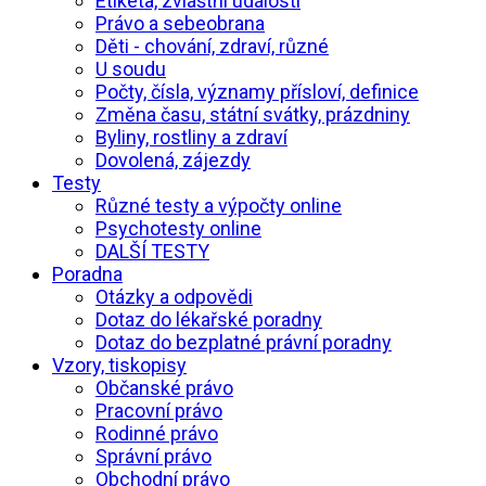
Etiketa, zvláštní události
Právo a sebeobrana
Děti - chování, zdraví, různé
U soudu
Počty, čísla, významy přísloví, definice
Změna času, státní svátky, prázdniny
Byliny, rostliny a zdraví
Dovolená, zájezdy
Testy
Různé testy a výpočty online
Psychotesty online
DALŠÍ TESTY
Poradna
Otázky a odpovědi
Dotaz do lékařské poradny
Dotaz do bezplatné právní poradny
Vzory, tiskopisy
Občanské právo
Pracovní právo
Rodinné právo
Správní právo
Obchodní právo