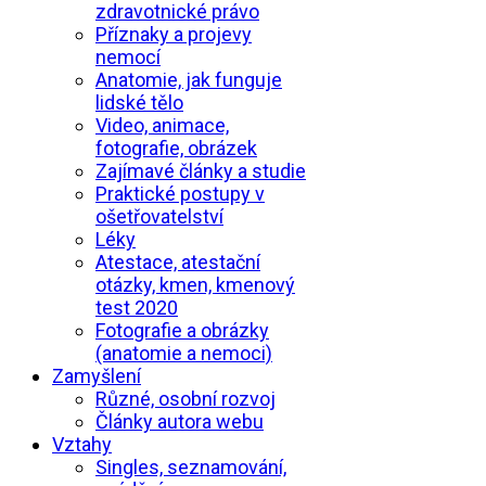
zdravotnické právo
Příznaky a projevy
nemocí
Anatomie, jak funguje
lidské tělo
Video, animace,
fotografie, obrázek
Zajímavé články a studie
Praktické postupy v
ošetřovatelství
Léky
Atestace, atestační
otázky, kmen, kmenový
test 2020
Fotografie a obrázky
(anatomie a nemoci)
Zamyšlení
Různé, osobní rozvoj
Články autora webu
Vztahy
Singles, seznamování,