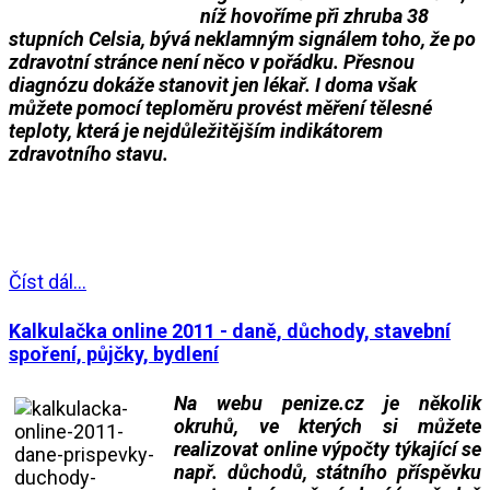
níž hovoříme při zhruba 38
stupních Celsia, bývá neklamným signálem toho, že po
zdravotní stránce není něco v pořádku. Přesnou
diagnózu dokáže stanovit jen lékař. I doma však
můžete pomocí teploměru provést měření tělesné
teploty, která je nejdůležitějším indikátorem
zdravotního stavu.
__
__
Číst dál...
Kalkulačka online 2011 - daně, důchody, stavební
spoření, půjčky, bydlení
Na webu penize.cz je několik
okruhů, ve kterých si můžete
realizovat online výpočty týkající se
např. důchodů, státního příspěvku